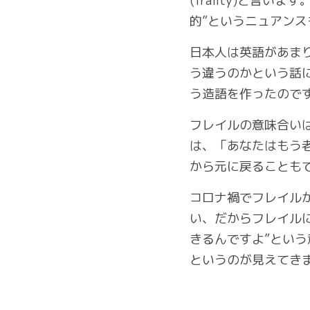
(frailty)と言
的”というニュアン
日本人は英語があまり得
う違うのかという話
う造語を作ったので
フレイルの意味合い
は、「あなたはもう
から元に戻ることも
コロナ禍でフレイル
い、だからフレイル
きるんですよ”とい
というのが見えてき