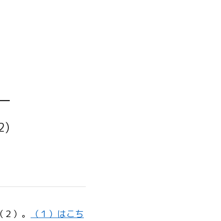
ー 
)
（２）。
（１）はこち