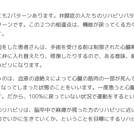
にも2パターンあります。弁膜症の人たちのリハビリパ
ターンです。この２つの相違点は、機能が戻ってくる方
す。
術をした患者さんは、手術を受ける前は制限された心臓
工弁に入れ替えたり、修復したりするので、ある意味、
ハビリになります。
うのは、血液の途絶えによって心臓の筋肉の一部が死ん
くなってしまった状態のことをいいます。一度患うと心
す。だから、100%に戻っていない状況で運動をすると
のリハビリは、脳卒中で麻痺が残った方のリハビリに近
力でいかに生きていくか、ということを目標にするリハ
よろしいですか？